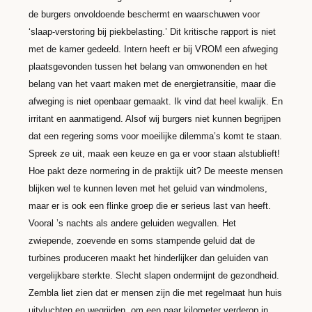
de burgers onvoldoende beschermt en waarschuwen voor
‘slaap-verstoring bij piekbelasting.’ Dit kritische rapport is niet
met de kamer gedeeld. Intern heeft er bij VROM een afweging
plaatsgevonden tussen het belang van omwonenden en het
belang van het vaart maken met de energietransitie, maar die
afweging is niet openbaar gemaakt. Ik vind dat heel kwalijk. En
irritant en aanmatigend. Alsof wij burgers niet kunnen begrijpen
dat een regering soms voor moeilijke dilemma’s komt te staan.
Spreek ze uit, maak een keuze en ga er voor staan alstublieft!
Hoe pakt deze normering in de praktijk uit? De meeste mensen
blijken wel te kunnen leven met het geluid van windmolens,
maar er is ook een flinke groep die er serieus last van heeft.
Vooral ’s nachts als andere geluiden wegvallen. Het
zwiepende, zoevende en soms stampende geluid dat de
turbines produceren maakt het hinderlijker dan geluiden van
vergelijkbare sterkte. Slecht slapen ondermijnt de gezondheid.
Zembla liet zien dat er mensen zijn die met regelmaat hun huis
uitvluchten en wegrijden, om een paar kilometer verderop in