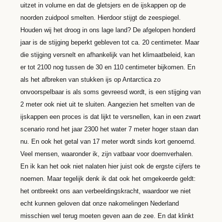
uitzet in volume en dat de gletsjers en de ijskappen op de
noorden zuidpool smelten. Hierdoor stijgt de zeespiegel.
Houden wij het droog in ons lage land? De afgelopen honderd
jaar is de stijging beperkt gebleven tot ca. 20 centimeter. Maar
die stijging versnelt en afhankelijk van het klimaatbeleid, kan
er tot 2100 nog tussen de 30 en 110 centimeter bijkomen. En
als het afbreken van stukken ijs op Antarctica zo
onvoorspelbaar is als soms gevreesd wordt, is een stijging van
2 meter ook niet uit te sluiten. Aangezien het smelten van de
ijskappen een proces is dat lijkt te versnellen, kan in een zwart
scenario rond het jaar 2300 het water 7 meter hoger staan dan
nu. En ook het getal van 17 meter wordt sinds kort genoemd.
Veel mensen, waaronder ik, zijn vatbaar voor doemverhalen.
En ik kan het ook niet nalaten hier juist ook de ergste cijfers te
noemen. Maar tegelijk denk ik dat ook het omgekeerde geldt:
het ontbreekt ons aan verbeeldingskracht, waardoor we niet
echt kunnen geloven dat onze nakomelingen Nederland
misschien wel terug moeten geven aan de zee. En dat klinkt