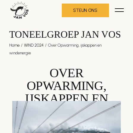
STEUN ONS
TONEELGROEP JAN VOS
Home
WIND 2024
Over Opwarming, ijskappen en
windenergie
OVER
OPWARMING,
IJSKAPPEN EN
WINDENERGIE