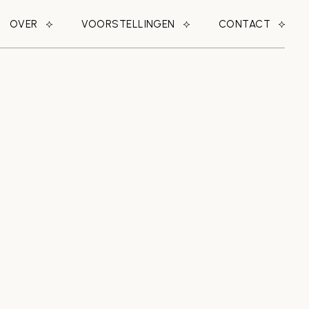
OVER
VOORSTELLINGEN
CONTACT
OVER ONS
WIND
WIE WAS JAN VOS?
GROND
KONING VAN HET
GRASLAND
GAS