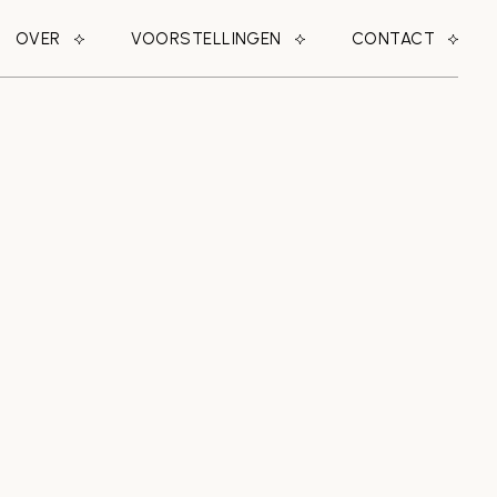
OVER
VOORSTELLINGEN
CONTACT
OVER ONS
WIND
WIE WAS JAN VOS?
GROND
KONING VAN HET
GRASLAND
GAS